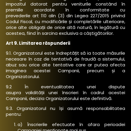
impozitul datorat pentru veniturile constând în
premiile acordate în conformitate cu
prevederile art 110 alin (3) din Legea 227/2015 privind
Codul Fiscal, cu modificările și completările ulterioare,
orice alte obligații de orice altă natură, în legătură cu
acestea, fiind în sarcina exclusiva a câștigătorilor.
Art 9. Limitarea răspunderii
9.1. Organizatorul este îndreptățit să ia toate măsurile
necesare în caz de tentativă de fraudă a sistemului,
abuz sau orice alte tentative care ar putea afecta
imaginea acestei Campanii, precum și a
Organizatorului.
9.2 În eventualitatea unei dispute
asupra validității unei înscrieri în cadrul acestei
Campanii, decizia Organizatorului este definitivă.
9.3. Organizatorul nu își asumă responsabilitatea
pentru:
a) Înscrierile efectuate în afara perioadei
Campaniei menționate mai sus.