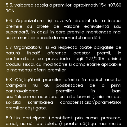
5.5. Valoarea totală a premiilor: aproximativ 154.407,60
RON.
5.6. Organizatorul își rezervă dreptul de a înlocui
premiile cu altele de valoare echivalentă sau
superioară, în cazul în care premiile menționate mai
sus nu sunt disponibile la momentul acordării.
5.7 Organizatorul își va respecta toate obligațiile de
natură fiscală aferente acestor premii, în
conformitate cu prevederile Legii 227/2015 privind
Codului Fiscal, cu modificările și completările aplicabile
la momentul oferirii premiilor.
5.8 Câștigătorii premiilor oferite în cadrul acestei
Campanii nu au posibilitatea de a primi
contravaloarea premiilor în bani
sau înlocuirea acestora cu alte bunuri și nici nu pot
solicita schimbarea caracteristicilor/parametrilor
premiilor câștigate.
5.9 Un participant (identificat prin nume, prenume,
email, număr de telefon) poate câștiga mai multe