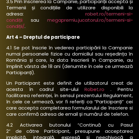
3.5 Prin înscrierea la Campanie, participanții accepta și
Termenii și condițiile de utilizare disponibili la
adresa:
robet.ro/termeni-si-
condiții
sau
megapremiu.jucatorul.ro/termeni-si-
condiții/
.
Art 4 – Dreptul de participare
4.1 Se pot înscrie în vederea participării la Campanie
numai persoanele fizice cu domiciliul sau reședința în
România și care, la data înscrierii în Campanie, au
împlinit vârsta de 18 ani (denumite în cele ce urmează
Participanți).
Un Participant este definit de utilizatorul creat de
acesta în
cadrul site-ului
Robet.ro
.
Pentru
facilitarea referinței, în sensul prezentului Regulament,
în cele ce urmează, vor fi referiți ca “Participanți” cei
care accepta completarea formularului de înscriere si
care confirmă adresa de email și numărul de telefon.
4.2 Activarea butonului “Continuă cu Pasul
2” de către Participant, presupune acceptarea
implicită, integrală, expresă și neechivocă a