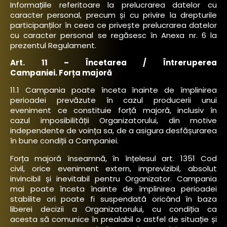
Informațiile referitoare la prelucrarea datelor cu
caracter personal, precum și cu privire la drepturile
participanților în ceea ce privește prelucrarea datelor
cu caracter personal se regăsesc în Anexa nr. 6 la
prezentul Regulament.
Art. 11 – Încetarea / Întreruperea
Campaniei. Forța majoră
11.1 Campania poate înceta înainte de împlinirea
perioadei prevăzute în cazul producerii unui
eveniment ce constituie forță majoră, inclusiv în
cazul imposibilității Organizatorului, din motive
independente de voința sa, de a asigura desfășurarea
în bune condiții a Campaniei.
Forța majoră înseamnă, în înțelesul art. 1351 Cod
civil, orice eveniment extern, imprevizibil, absolut
invincibil și inevitabil pentru Organizator. Campania
mai poate înceta înainte de împlinirea perioadei
stabilite ori poate fi suspendată oricând în baza
liberei decizii a Organizatorului, cu condiția ca
acesta să comunice în prealabil o astfel de situație și