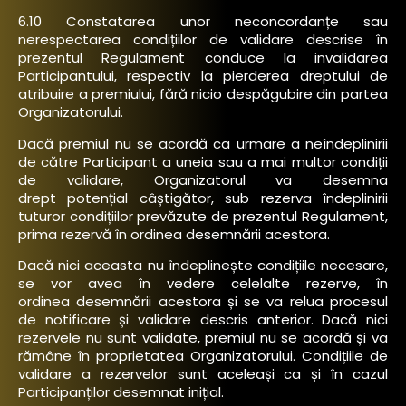
6.10 Constatarea unor neconcordanțe sau
nerespectarea condițiilor de validare descrise în
prezentul Regulament conduce la invalidarea
Participantului, respectiv la pierderea dreptului de
atribuire a premiului, fără nicio despăgubire din partea
Organizatorului.
Dacă premiul nu se acordă ca urmare a neîndeplinirii
de către Participant a uneia sau a mai multor condiții
de validare, Organizatorul va desemna
drept potențial câștigător, sub rezerva îndeplinirii
tuturor condițiilor prevăzute de prezentul Regulament,
prima rezervă în ordinea desemnării acestora.
Dacă nici aceasta nu îndeplinește condițiile necesare,
se vor avea în vedere celelalte rezerve, în
ordinea desemnării acestora și se va relua procesul
de notificare și validare descris anterior. Dacă nici
rezervele nu sunt validate, premiul nu se acordă și va
rămâne în proprietatea Organizatorului. Condițiile de
validare a rezervelor sunt aceleași ca și în cazul
Participanților desemnat inițial.