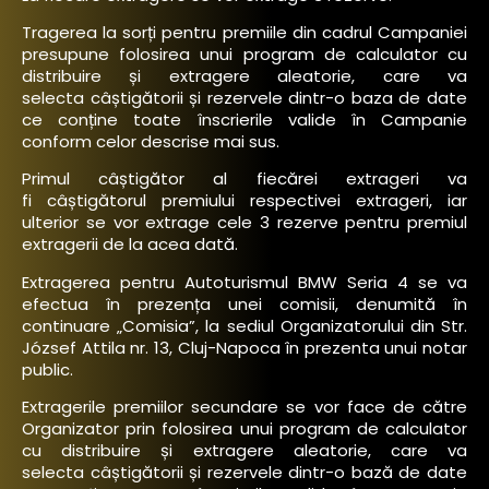
Tragerea la sorți pentru premiile din cadrul Campaniei
presupune folosirea unui program de calculator cu
distribuire și extragere aleatorie, care va
selecta câștigătorii și rezervele dintr-o baza de date
ce conține toate înscrierile valide în Campanie
conform celor descrise mai sus.
Primul câștigător al fiecărei extrageri va
fi câștigătorul premiului respectivei extrageri, iar
ulterior se vor extrage cele 3 rezerve pentru premiul
extragerii de la acea dată.
Extragerea pentru Autoturismul BMW Seria 4 se va
efectua în prezența unei comisii, denumită în
continuare „Comisia”, la sediul Organizatorului din Str.
József Attila nr. 13, Cluj-Napoca în prezenta unui notar
public.
Extragerile premiilor secundare se vor face de către
Organizator prin folosirea unui program de calculator
cu distribuire și extragere aleatorie, care va
selecta câștigătorii și rezervele dintr-o bază de date