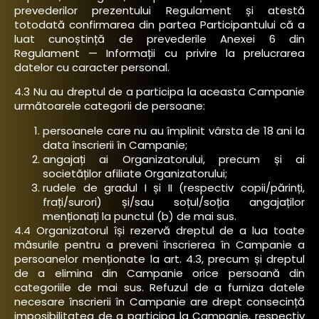
prevederilor prezentului Regulament și atestă
totodată confirmarea din partea Participantului că a
luat cunoștință de prevederile
Anexei 6 din
Regulament — Informații cu privire la prelucrarea
datelor cu caracter personal.
4.3 Nu au dreptul de a participa la aceasta Campanie
următoarele categorii de persoane:
persoanele care nu au împlinit vârsta de 18 ani la
data înscrierii în Campanie;
angajați ai Organizatorului, precum și ai
societăților afiliate Organizatorului;
rudele de gradul I și II (respectiv copii/părinți,
frați/surori) și/sau soțul/soția angajaților
menționați la punctul (b) de mai sus.
4.4 Organizatorul își rezervă dreptul de a lua toate
măsurile pentru a preveni înscrierea în Campanie a
persoanelor menționate la art. 4.3, precum și dreptul
de a elimina din Campanie orice persoană din
categoriile de mai sus. Refuzul de a furniza datele
necesare înscrierii în Campanie are drept consecință
imposibilitatea de a participa la Campanie, respectiv