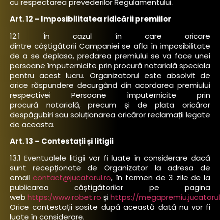
cu respectarea prevederilor Regulamentului.
Art. 12 – Imposibilitatea ridicării premiilor
12.1 În cazul în care oricare
dintre câștigătorii Campaniei se afla în imposibilitate
de a se deplasa, predarea premiului se va face unei
persoane împuternicite prin procură notarială speciala
pentru acest lucru. Organizatorul este absolvit de
orice răspundere decurgând din acordarea premiului
respectivei Persoane împuternicite prin
procură notarială, precum și de plata oricăror
despăgubiri sau soluționarea oricăror reclamații legate
de aceasta.
Art. 13 – Contestații și litigii
13.1 Eventualele litigii vor fi luate în considerare dacă
sunt recepționate de Organizator la adresa de
email
contact@jucatorul.ro
, în termen de 3 zile de la
publicarea câștigătorilor pe pagina
web
https:/www.robet.
ro
și
https://megapremiu.jucatorul
Orice contestații sosite după această dată nu vor fi
luate în considerare.