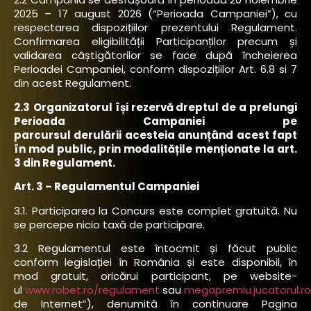
2025 – 17 august 2026 (“Perioada Campaniei”), cu
respectarea dispozițiilor prezentului Regulament.
Confirmarea eligibilității Participanților precum și
validarea câștigătorilor se face după încheierea
Perioadei Campaniei, conform dispozițiilor Art. 6.8 si 7
din acest Regulament.
2.3
Organizatorul își rezervă dreptul de a prelungi
Perioada Campaniei pe
parcursul derulării acesteia anunțând acest fapt
în mod public, prin
modalitățile menționate la art.
3 din Regulament.
Art. 3 – Regulamentul Campaniei
3.1. Participarea la Concurs este complet gratuită. Nu
se percepe nicio taxă de participare.
3.2 Regulamentul este întocmit și făcut public
conform legislației în România și este disponibil, în
mod gratuit, oricărui participant, pe website-
ul
www.robet.ro/regulament
sau
megapremiu.jucatorul.r
de Internet”), denumită în continuare Pagina