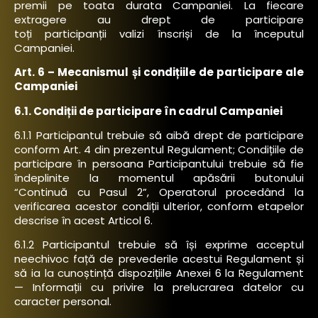
premii pe toata durata Campaniei. La fiecare
extragere au drept de participare
toți participanții valizi înscriși de la începutul
Campaniei.
Art. 6 – Mecanismul și condițiile de participare ale
Campaniei
6.1. Condiții de participare în cadrul Campaniei
6.1.1 Participantul trebuie să aibă drept de participare
conform Art. 4 din prezentul Regulament; Condițiile de
participare în persoana Participantului trebuie să fie
îndeplinite la momentul apăsării butonului
“Continuă cu Pasul 2”, Operatorul procedând la
verificarea acestor condiții ulterior, conform etapelor
descrise în acest Articol 6.
6.1.2 Participantul trebuie să își exprime acceptul
neechivoc față de prevederile acestui Regulament și
să ia la cunoștință dispozițiile Anexei 6 la Regulament
— Informații cu privire la prelucrarea datelor cu
caracter personal.