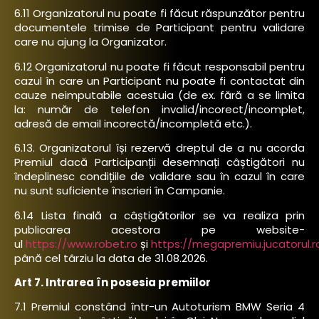
6.11 Organizatorul nu poate fi făcut răspunzător pentru
documentele trimise de Participant pentru validare
care nu ajung la Organizator.
6.12 Organizatorul nu poate fi făcut responsabil pentru
cazul în care un Participant nu poate fi contactat din
cauze neimputabile acestuia (de ex. fără a se limita
la: număr de telefon invalid/incorect/incomplet,
adresă de email incorectă/incompletă etc.).
6.13. Organizatorul își rezervă dreptul de a nu acorda
Premiul dacă Participanții desemnați câștigători nu
îndeplinesc condițiile de validare sau în cazul în care
nu sunt suficiente înscrieri în Campanie.
6.14 Lista finală a câștigătorilor se va realiza prin
publicarea acestora pe website-
ul
https://www.robet.ro
și
https://megapremiu.jucatorul.r
până cel târziu la data de 31.08.2026.
Art 7. Intrarea în posesia premiilor
7.1 Premiul constând într-un Autoturism BMW Seria 4