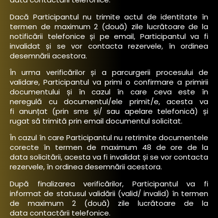
Dacă Participantul nu trimite actul de identitate în
termen de maximum 2 (două) zile lucrătoare de la
notificării telefonice și pe email, Participantul va fi
invalidat și se vor contacta rezervele, în ordinea
desemnării acestora.
În urma verificărilor și a parcurgerii procesului de
validare, Participantul va primi o confirmare a primirii
documentului și în cazul în care ceva este în
neregulă cu documentul/ele primit/e, acesta va
fi anunțat (prin sms și/ sau apelare telefonică) și
rugat să trimită prin email documentul solicitat.
În cazul în care Participantul nu retrimite documentele
corecte în termen de maximum 48 de ore de la
data solicitării, acesta va fi invalidat și se vor contacta
rezervele, în ordinea desemnării acestora.
După finalizarea verificărilor, Participantul va fi
informat de statusul validării (valid/ invalid) în termen
de maximum 2 (două) zile lucrătoare de la
data contactării telefonice.