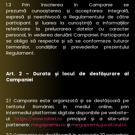
1.3 Prin înscrierea în Campanie se
prezumă cunoașterea și acceptarea integrală,
expresă și neechivocă a Regulamentului de către
participant și luarea la cunoștință a informațiilor
referitoare la prelucrarea datelor cu caracter
personal, în vederea derulării Campaniei. Participantul
se obliga să respecte și să se conformeze tuturor
termenilor, condițiilor și prevederilor prezentului
Regulament.
Art. 2 – Durata și locul de desfășurare al
Campaniei
2.1 Campania este organizată și se desfășoară pe
teritoriul României, în mediul online, prin
intermediul platformei digitale disponibile pe website-
ul
https://www.robet.ro
principal și a site-urilor
partenere:
megapremiu.ro
și
megapremiu.jucatorul.ro
2.2 Campania se desfășoară în perioada 20 noiembrie