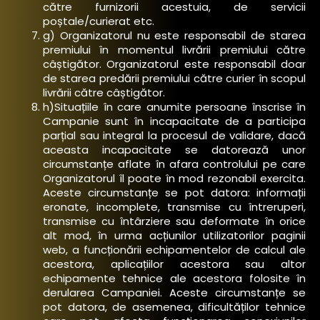
către furnizorii acestuia, de servicii
poștale/curierat etc.
g) Organizatorul nu este responsabil de starea
premiului în momentul livrării premiului către
câștigător. Organizatorul este responsabil doar
de starea predării premiului către curier în scopul
livrării către câștigător.
h)Situațiile în care anumite persoane înscrise în
Campanie sunt în incapacitate de a participa
parțial sau integral la procesul de validare, dacă
aceasta incapacitate se datorează unor
circumstanțe aflate în afara controlului pe care
Organizatorul îl poate în mod rezonabil exercita.
Aceste circumstanțe se pot datora: informații
eronate, incomplete, transmise cu întreruperi,
transmise cu întârziere sau deformate în orice
alt mod, în urma acțiunilor utilizatorilor paginii
web, a funcționării echipamentelor de calcul ale
acestora, aplicațiilor acestora sau altor
echipamente tehnice ale acestora folosite în
derularea Campaniei. Aceste circumstanțe se
pot datora, de asemenea, dificultăților tehnice