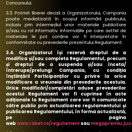
Concursului.
3.3. Potrivit liberei decizii a Organizatorului, Campania
poate mediatizată în scopul informării publicului,
inclusiv prin intermediul unor materiale publicitare
și/sau cu rol informativ. Informațiile pe care astfel de
materiale le pot conține vor fi interpretate în
conformitate cu prevederile prezentului Regulament.
3.4. Organizatorul își rezervă dreptul de a
modifica și/sau completa Regulamentul, precum
și dreptul de a suspenda și/sau înceta/
întrerupe/prelungi Campania, cu condiția
înștiințării Participanților cu privire la orice
modificare a vreuneia din prevederile acestuia.
Orice modificări/completări aduse prevederilor
acestui Regulament vor fi cuprinse în acte
adiționale la Regulament care vor fi comunicate
către public prin actualizarea regulamentului și
publicarea Regulamentului, în forma actualizată,
pe pagina
web
www.robet.ro/regulament
sau
megapremiu.juca