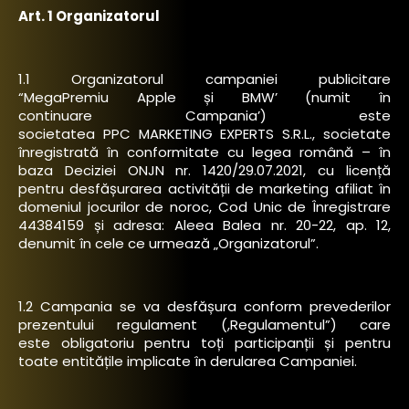
Art. 1 Organizatorul
1.1 Organizatorul campaniei publicitare
“MegaPremiu Apple și BMW’ (numit în
continuare Campania’) este
societatea PPC MARKETING EXPERTS S.R.L., societate
înregistrată în conformitate cu legea română – în
baza Deciziei ONJN nr. 1420/29.07.2021, cu licență
pentru desfășurarea activității de marketing afiliat în
domeniul jocurilor de noroc, Cod Unic de Înregistrare
44384159 și adresa: Aleea Balea nr. 20-22, ap. 12,
denumit în cele ce urmează „Organizatorul”.
1.2 Campania se va desfășura conform prevederilor
prezentului regulament (,Regulamentul”) care
este obligatoriu pentru toți participanții și pentru
toate entitățile implicate în derularea Campaniei.