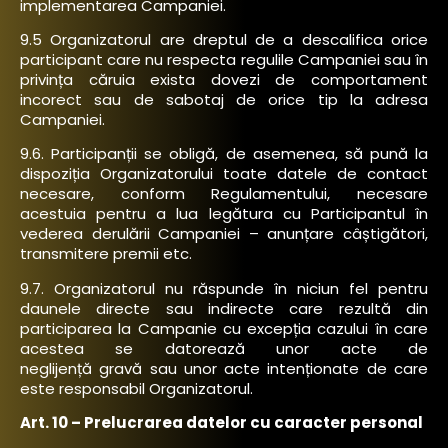
implementarea Campaniei.
9.5 Organizatorul are dreptul de a descalifica orice
participant care nu respecta regulile Campaniei sau în
privința căruia exista dovezi de comportament
incorect sau de sabotaj de orice tip la adresa
Campaniei.
9.6. Participanții se obligă, de asemenea, să pună la
dispoziția Organizatorului toate datele de contact
necesare, conform Regulamentului, necesare
acestuia pentru a lua legătura cu Participantul în
vederea derulării Campaniei – anunțare câștigători,
transmitere premii etc.
9.7. Organizatorul nu răspunde în niciun fel pentru
daunele directe sau indirecte care rezultă din
participarea la Campanie cu excepția cazului în care
acestea se datorează unor acte de
neglijență gravă sau unor acte intenționate de care
este responsabil Organizatorul.
Art. 10 – Prelucrarea datelor cu caracter personal