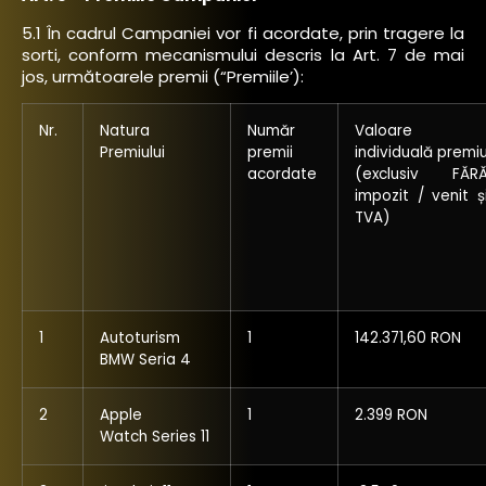
5.1 În cadrul Campaniei vor fi acordate, prin tragere la
sorti, conform mecanismului
descris la Art. 7 de mai
jos,
următoarele premii (“Premiile’):
Nr.
Natura
Număr
Valoare
Premiului
premii
individuală premi
acordate
(exclusiv FĂR
impozit / venit ș
TVA)
1
Autoturism
1
142.371,60 RON
BMW Seria 4
2
Apple
1
2.399 RON
Watch Series 11