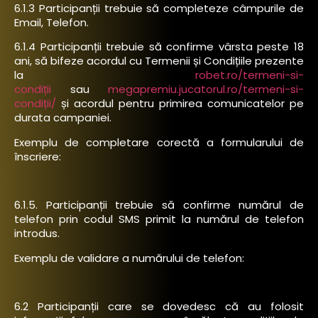
6.1.3 Participanții trebuie să completeze câmpurile de
Email, Telefon.
6.1.4 Participanții trebuie să confirme vârsta peste 18
ani, să bifeze acordul cu Termenii și Condițiile
prezente
la
robet.ro/termeni-si-
condiții
sau
megapremiu.jucatorul.ro/termeni-si-
condiții/
și acordul pentru primirea comunicatelor pe
durata campaniei.
Exemplu de completare corectă a formularului de
înscriere:
6.1.5. Participanții trebuie să confirme numărul de
telefon prin codul SMS primit la numărul de telefon
introdus.
Exemplu de validare a numărului de telefon:
6.2 Participanții care se dovedesc că au folosit