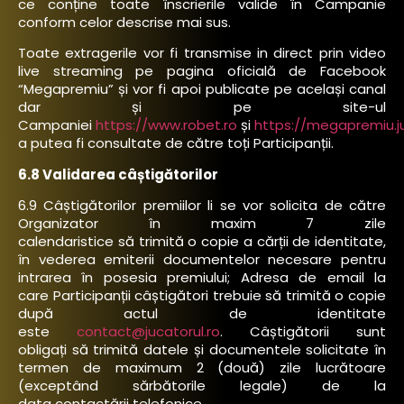
ce conține toate înscrierile valide în Campanie
conform celor descrise mai sus.
Toate extragerile vor fi transmise in direct prin video
live streaming pe pagina oficială de Facebook
“Megapremiu” și vor fi apoi publicate pe același canal
dar și pe site-ul
Campaniei
https://www.robet.ro
și
https://megapremiu.ju
a putea fi consultate de către toți Participanții.
6.8 Validarea câștigătorilor
6.9 Câștigătorilor premiilor li se vor solicita de către
Organizator în maxim 7 zile
calendaristice să trimită o copie a cărții de identitate,
în vederea emiterii documentelor necesare pentru
intrarea în posesia premiului; Adresa de email la
care Participanții câștigători trebuie să trimită o copie
după actul de identitate
este
contact@jucatorul.ro
. Câștigătorii sunt
obligați să trimită datele și documentele solicitate în
termen de maximum 2 (două) zile lucrătoare
(exceptând sărbătorile legale) de la
data contactării telefonice.