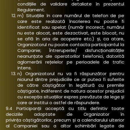
condițiile de validare detaliate în prezentul
Regulament.
m) Situațiile în care numărul de telefon de pe
care este realizată înscrierea nu poate fi
identificat sau apelat (număr incorect, numărul
nu este alocat, este dezactivat, este blocat, nu
se află în aria de acoperire etc.) și, ca atare,
Organizatorul nu poate contacta participantul la
Campanie; Întreruperile/ disfuncționalitățile
neanunțate ale operatorilor telefonici, datorită
aglomerării rețelelor pe perioadele de trafic
intens.
n) Organizatorul nu va fi răspunzător pentru
niciunul dintre prejudiciile ce ar putea fi suferite
de către câștigător în legătură cu premiile
câștigate, indiferent de natura acestor prejudicii
cu excepția situațiilor expres prevăzute de lege și
care ar institui o astfel de răspundere.
9.4 Participanții acceptă cu titlu definitiv toate
deciziile adoptate de Organizator în
privința câștigătorilor, precum și a calendarului ulterior
al Campaniei sau a altor schimbări legate de