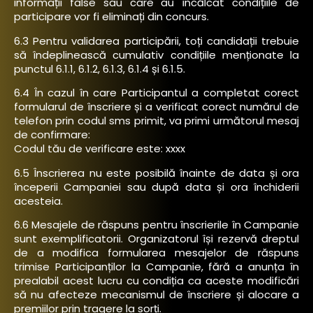
informații false sau care au încălcat condițiile de
participare vor fi eliminați din concurs.
6.3 Pentru validarea participării, toți candidații trebuie
să îndeplinească cumulativ condițiile menționate la
punctul 6.1.1, 6.1.2, 6.1.3, 6.1.4 și 6.1.5.
6.4 În cazul în care Participantul a completat corect
formularul de înscriere și a verificat corect numărul de
telefon prin codul sms primit, va primi următorul mesaj
de confirmare:
Codul tău de verificare este: xxxx
6.5 Înscrierea nu este posibilă înainte de data și ora
începerii Campaniei sau după data și ora închiderii
acesteia.
6.6 Mesajele de răspuns pentru înscrierile în Campanie
sunt exemplificatorii. Organizatorul își rezervă dreptul
de a modifica formularea mesajelor de răspuns
trimise Participanților la Campanie, fără a anunța în
prealabil acest lucru cu condiția ca aceste modificări
să nu afecteze mecanismul de înscriere și alocare a
premiilor prin tragere la sorți.