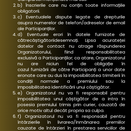
b) Înscrierile care nu conțin toate informațiile
obligatorii.
c) Eventualele dispute legate de drepturile
asupra numerelor de telefon/adreselor de email
ale Participanților.
d) Eventuale erori în datele furnizate de
cătrecâștigătoriidesemnați. Lipsa acurateței
datelor de contact nu atrage răspunderea
Organizatorului, fiind responsabilitatea
exclusivă a Participanților; ca atare, Organizatorul
nu are niciun fel de obligație în
cazul furnizării de către Participanți a unor date
eronate care au dus la imposibilitatea trimiterii în
condiții normale a premiului sau la
imposibilitatea identificării unui câștigător.
e) Organizatorul nu va fi responsabil pentru
imposibilitatea unui câștigător de a intra în
posesia premiului trimis prin curier, cauzată de
orice motiv altul decât propria sa culpa.
f) Organizatorul nu va fi responsabil pentru
întârzierile în livrarea/înmânarea premiilor
cauzate de întârzieri în prestarea serviciilor de