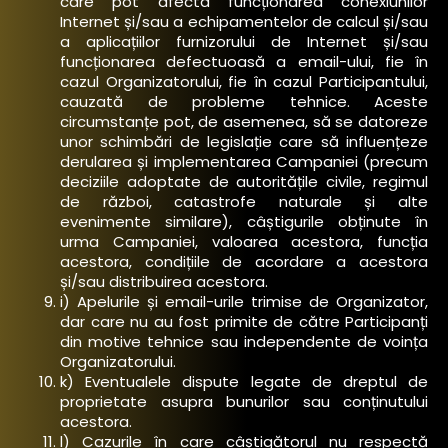
care pot afecta funcționarea conexiunilor
Internet și/sau a echipamentelor de calcul și/sau
a aplicațiilor furnizorului de Internet și/sau
funcționarea defectuoasă a email-ului, fie în
cazul Organizatorului, fie în cazul Participantului,
cauzată de probleme tehnice. Aceste
circumstanțe pot, de asemenea, să se datoreze
unor schimbări de legislație care să influențeze
derularea și implementarea Campaniei (precum
deciziile adoptate de autoritățile civile, regimul
de război, catastrofe naturale și alte
evenimente similare), câștigurile obținute în
urma Campaniei, valoarea acestora, funcția
acestora, condițiile de acordare a acestora
și/sau distribuirea acestora.
i) Apelurile și email-urile trimise de Organizator,
dar care nu au fost primite de către Participanți
din motive tehnice sau independente de voința
Organizatorului.
k) Eventualele dispute legate de dreptul de
proprietate asupra bunurilor sau conținutului
acestora.
l) Cazurile în care câștigătorul nu respectă