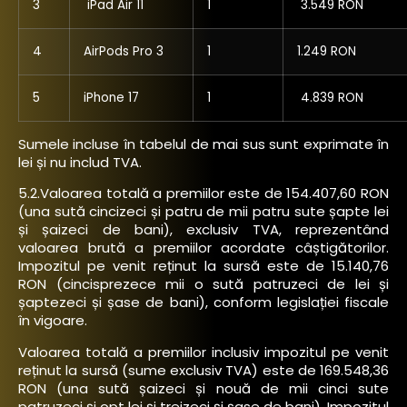
3
iPad Air 11
1
3.549 RON
4
AirPods Pro 3
1
1.249 RON
5
iPhone 17
1
4.839 RON
Sumele incluse în tabelul de mai sus sunt exprimate în
lei și nu includ TVA.
5.2.Valoarea totală a premiilor este de 154.407,60 RON
(una sută cincizeci și patru de mii patru sute șapte lei
și șaizeci de bani), exclusiv TVA, reprezentând
valoarea brută a premiilor acordate câștigătorilor.
Impozitul pe venit reținut la sursă este de 15.140,76
RON (cincisprezece mii o sută patruzeci de lei și
șaptezeci și șase de bani), conform legislației fiscale
în vigoare.
Valoarea totală a premiilor inclusiv impozitul pe venit
reținut la sursă (sume exclusiv TVA) este de 169.548,36
RON (una sută șaizeci și nouă de mii cinci sute
patruzeci și opt lei și treizeci și șase de bani). Impozitul