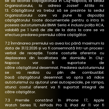
se va acorda câștigătorului în Cluj-Napoca, la sediul
Organizatorului, la adresa Jozsef Attila nr.
13. Câștigătorul va trebui să se prezinte la sediul
Organizatorului care va pune la dispoziția
câștigătorului toate documentele pentru a intra în
posesia autoturismului BMW Seria 4 inclusiv polița RCA,
valabilă pe 1 lună de zile de la data la care se va
efectua predarea premiului către câștigător.
7.2 Înmânarea premiului va avea loc până maximum la
data de 31.12.2026 și va fi consemnată într-un proces-
verbal de recepție. Toate costurile aferente cu
deplasarea din localitatea de domiciliu în Cluj-
Napoca vor fi suportate de
către câștigătorul desemnat. Predarea autoturismului
se va realiza cu plin de combustibil.
Dacă câștigătorul desemnat va opta să ridice
autoturismul cu ajutorul unei autospeciale, pe rampa,
atunci costul aferent va fi suportat integral de
către câștigător.
7.3 Premiile constând în iPhone 17, Apple
Watch Series 11, AirPods Pro 3, iPad Air 11 vor fi