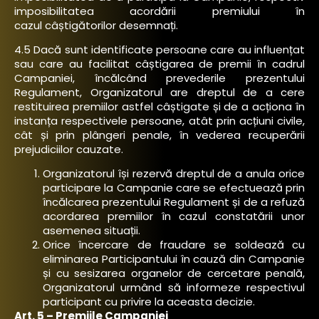
imposibilitatea acordării premiului în
cazul câștigătorilor desemnați.
4.5 Dacă sunt identificate persoane care au influențat
sau care au facilitat câștigarea de premii în cadrul
Campaniei, încălcând prevederile prezentului
Regulament, Organizatorul are dreptul de a cere
restituirea premiilor astfel câștigate și de a acționa în
instanța respectivele persoane, atât prin acțiuni civile,
cât și prin plângeri penale, în vederea recuperării
prejudiciilor cauzate.
Organizatorul își rezervă dreptul de a anula orice
participare la Campanie care se efectuează prin
încălcarea prezentului Regulament și de a refuză
acordarea premiilor în cazul constatării unor
asemenea situații.
Orice încercare de fraudare se soldează cu
eliminarea Participantului în cauză din Campanie
și cu sesizarea organelor de cercetare penală,
Organizatorul urmând să informeze respectivul
participant cu privire la aceasta decizie.
Art. 5 – Premiile Campaniei