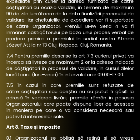
expediate prin curier la adresa furnizată de către
câștigători cu ocazia validării, în termen de maximum
90 de zile lucrătoare de la data finalizării procesului de
validare, iar cheltuielile de expediere vor fi suportate
de către Organizator. Premiul BMW Seria 4 va fi
înmânat câștigătorului pe baza unui proces verbal de
predare primire a premiului la sediul nostru Strada
József Attila nr 13 Cluj-Napoca, Cluj, Romania.
7.4 Pentru premiile descrise la art 7.3 curierul privat va
încerca să livreze de maximum 2 or la adresa indicată
de câștigători în procesul de validare, în cursul zilelor
lucrătoare (luni-vineri) în intervalul orar 09:00-17:00.
7.5 În cazul în care premiile sunt refuzate de
către câștigători sau aceștia nu au putut fi găsiți la
adresă în vederea livrării, premiile rămân în posesia
Organizatorului care poate dispune liber de acestea
în maniera pe care o va considera necesară sau
potrivită intereselor sale.
Art 8. Taxe și impozite
8.1 Organizatorul se obligă să rețină și să vireze