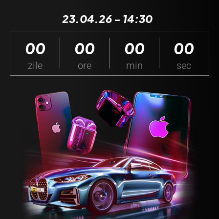
23.04.26 - 14:30
00
00
00
00
zile
ore
min
sec